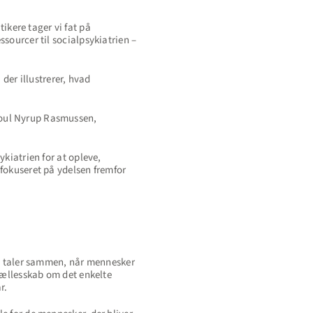
kere tager vi fat på
sourcer til socialpsykiatrien –
der illustrerer, hvad
Poul Nyrup Rasmussen,
kiatrien for at opleve,
 fokuseret på ydelsen fremfor
ke taler sammen, når mennesker
 fællesskab om det enkelte
r.