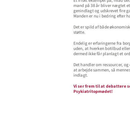
Et friskt eksempel på, hvad det
mand på 38 år bliver nægtet et 
genindlagt og udskrevet fire g
Manden er nu i bedring efter ha
Det er spild af både økonomiske
støtte.
Endelig er erfaringerne fra bor
uden, at hverken botilbud elle
dermed ikke får planlagt et ord
Det handler om ressourcer, og 
at arbejde sammen, så menneske
indlagt.
Vi ser frem til at debatter
Psykiatritopmødet!