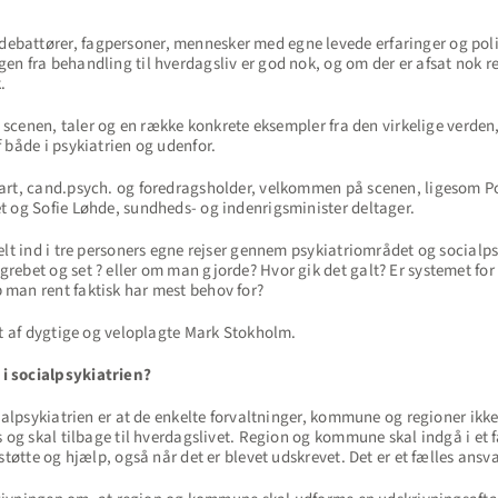
attører, fagpersoner, mennesker med egne levede erfaringer og politi
n fra behandling til hverdagsliv er god nok, og om der er afsat nok res
.
a scenen, taler og en række konkrete eksempler fra den virkelige verden, 
 både i psykiatrien og udenfor.
Hart, cand.psych. og foredragsholder, velkommen på scenen, ligesom 
t og Sofie Løhde, sundheds- og indenrigsminister deltager.
lt ind i tre personers egne rejser gennem psykiatriområdet og socialpsy
ebet og set ? eller om man gjorde? Hvor gik det galt? Er systemet for
man rent faktisk har mest behov for?
et af dygtige og veloplagte Mark Stokholm.
i socialpsykiatrien?
cialpsykiatrien er at de enkelte forvaltninger, kommune og regioner ik
s og skal tilbage til hverdagslivet. Region og kommune skal indgå i et
støtte og hjælp, også når det er blevet udskrevet. Det er et fælles ansva