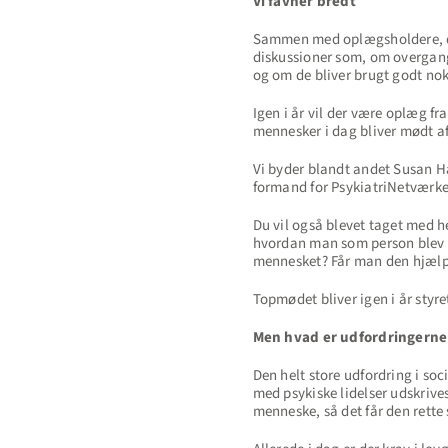
Vi favner bredt
Sammen med oplægsholdere, deb
diskussioner som, om overgange
og om de bliver brugt godt nok
Igen i år vil der være oplæg fr
mennesker i dag bliver mødt af
Vi byder blandt andet Susan 
formand for PsykiatriNetværke
Du vil også blevet taget med he
hvordan man som person blev gr
mennesket? Får man den hjælp 
Topmødet bliver igen i år styr
Men hvad er udfordringerne 
Den helt store udfordring i so
med psykiske lidelser udskrive
menneske, så det får den rette 