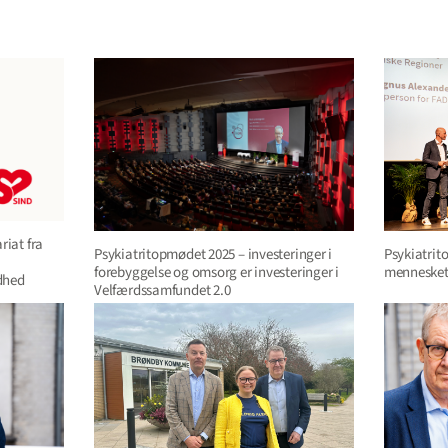
riat fra
Psykiatrit
Psykiatritopmødet 2025 – investeringer i
mennesket
forebyggelse og omsorg er investeringer i
dhed
Velfærdssamfundet 2.0