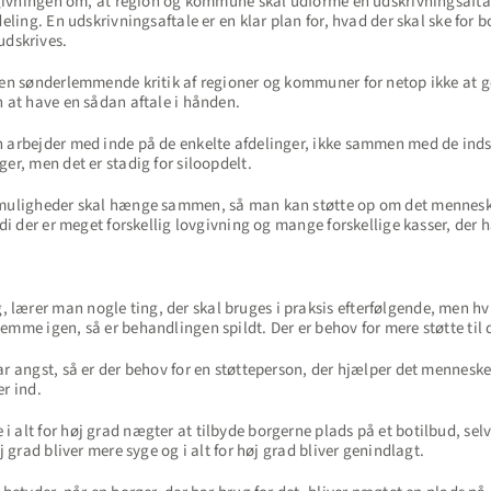
ovgivningen om, at region og kommune skal udforme en udskrivningsaftal
deling. En udskrivningsaftale er en klar plan for, hvad der skal ske for 
dskrives.
 en sønderlemmende kritik af regioner og kommuner for netop ikke at gør
n at have en sådan aftale i hånden.
n arbejder med inde på de enkelte afdelinger, ikke sammen med de ind
er, men det er stadig for siloopdelt.
smuligheder skal hænge sammen, så man kan støtte op om det menneske
rdi der er meget forskellig lovgivning og mange forskellige kasser, der h
ærer man nogle ting, der skal bruges i praksis efterfølgende, men hvis 
emme igen, så er behandlingen spildt. Der er behov for mere støtte til 
ar angst, så er der behov for en støtteperson, der hjælper det menneske
er ind.
 alt for høj grad nægter at tilbyde borgerne plads på et botilbud, sel
j grad bliver mere syge og i alt for høj grad bliver genindlagt.