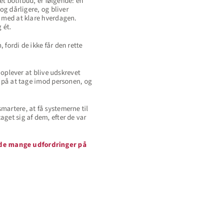
et botilbud, er følgende: en
og dårligere, og bliver
m med at klare hverdagen.
 ét.
fordi de ikke får den rette
 oplever at blive udskrevet
t på at tage imod personen, og
martere, at få systemerne til
get sig af dem, efter de var
å de mange udfordringer på