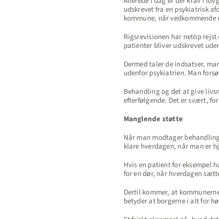
Allerede i dag er der krav i l
udskrevet fra en psykiatrisk af
kommune, når vedkommende u
Rigsrevisionen har netop rejst
patienter bliver udskrevet ude
Dermed taler de indsatser, ma
udenfor psykiatrien. Man forsøg
Behandling og det at give liv
efterfølgende. Det er svært, fo
Manglende støtte
Når man modtager behandling, l
klare hverdagen, når man er hj
Hvis en patient for eksempel h
for en dør, når hverdagen sætt
Dertil kommer, at kommunerne i
betyder at borgerne i alt for hø