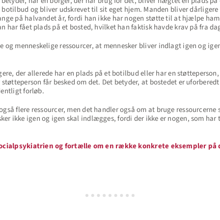
 betyder, når en borger, der har brug for det, bliver nægtet en plads på 
botilbud og bliver udskrevet til sit eget hjem. Manden bliver dårligere 
ange på halvandet år, fordi han ikke har nogen støtte til at hjælpe ha
n har fået plads på et bosted, hvilket han faktisk havde krav på fra dag
 og menneskelige ressourcer, at mennesker bliver indlagt igen og igen, 
gere, der allerede har en plads på et botilbud eller har en støtteperson,
r støtteperson får besked om det. Det betyder, at bostedet er uforbered
entligt forløb.
også flere ressourcer, men det handler også om at bruge ressourcerne s
r ikke igen og igen skal indlægges, fordi der ikke er nogen, som har ta
e socialpsykiatrien og fortælle om en række konkrete eksempler p