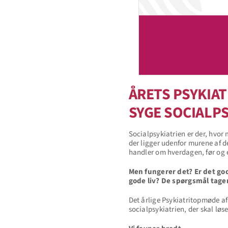
ÅRETS PSYKIA
SYGE SOCIALPS
Socialpsykiatrien er der, hvor 
der ligger udenfor murene af de
handler om hverdagen, før og e
Men fungerer det? Er det god
gode liv? De spørgsmål tage
Det årlige Psykiatritopmøde af
socialpsykiatrien, der skal løs