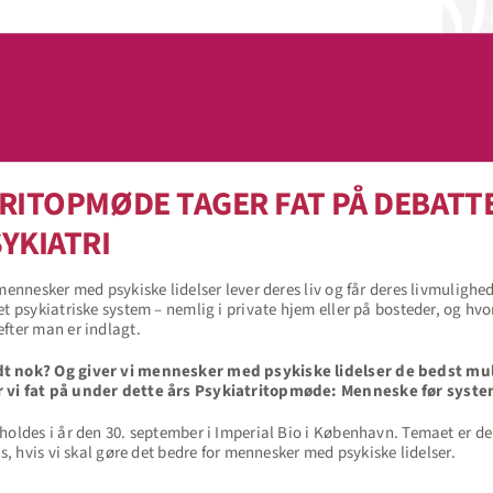
TRITOPMØDE TAGER FAT PÅ DEBATT
YKIATRI
mennesker med psykiske lidelser lever deres liv og får deres livmulighed
t psykiatriske system – nemlig i private hjem eller på bosteder, og hvor l
fter man er indlagt.
t nok? Og giver vi mennesker med psykiske lidelser de bedst muli
r vi fat på under dette års Psykiatritopmøde: Menneske før syst
holdes i år den 30. september i Imperial Bio i København. Temaet er d
es, hvis vi skal gøre det bedre for mennesker med psykiske lidelser.