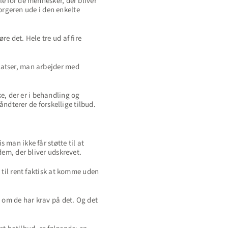
e for de mennesker, der bliver
borgeren ude i den enkelte
e det. Hele tre ud af fire
satser, man arbejder med
, der er i behandling og
åndterer de forskellige tilbud.
man ikke får støtte til at
dem, der bliver udskrevet.
 til rent faktisk at komme uden
v om de har krav på det. Og det