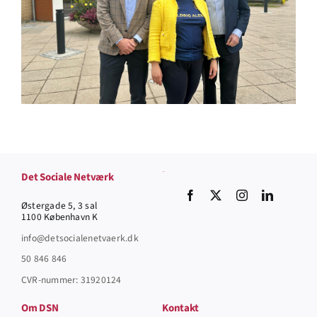
Det Sociale Netværk
Socials
Østergade 5, 3 sal
1100 København K
info@detsocialenetvaerk.dk
50 846 846
CVR-nummer: 31920124
Om DSN
Kontakt