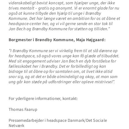
videnskabeligt bevist koncept, som hjælper unge, der ikke
trives mentalt – gratis og anonymt. Vi er enormt glade for nu
også at kunne tilbyde den hjælp til unge i Brøndby
Kommune. Det har længe været en ambition for os at åbne et
headspace-center her, og vi vil gerne sende en stor tak til
Jan Bech og Brøndby Kommune for støtten og tilliden.”
Borgmester i Brøndby Kommune, Maja Højgaard:
”I Brøndby Kommune ser vi virkelig frem til at slå dørene op
for headspace, så også vores unge kan få glæde af tilbuddet.
Med sit engagement udviser Jan Bech en dyb forståelse for
fællesskabet her i Brøndby. Det er forbilledligt og kan
bidrage til at åbne op for samtalen om, at livet ikke altid
snor sig, og at det er både almindeligt og okay, at man som
ung går kan støde på udfordringer eller opleve mistrivsel”.
For yderligere informationer, kontakt:
Thomas Faarup
Pressemedarbejder i headspace Danmark/Det Sociale
Netværk