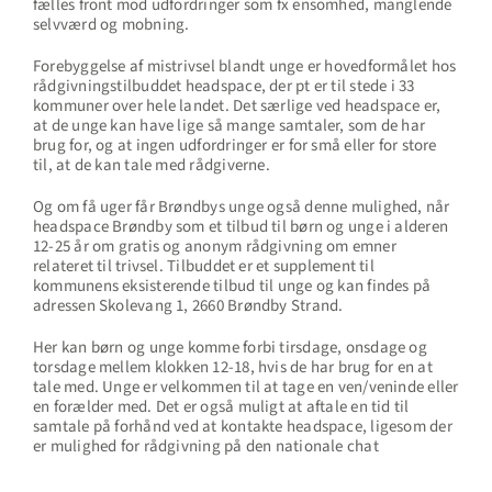
fælles front mod udfordringer som fx ensomhed, manglende
selvværd og mobning.
Forebyggelse af mistrivsel blandt unge er hovedformålet hos
rådgivningstilbuddet headspace, der pt er til stede i 33
kommuner over hele landet. Det særlige ved headspace er,
at de unge kan have lige så mange samtaler, som de har
brug for, og at ingen udfordringer er for små eller for store
til, at de kan tale med rådgiverne.
Og om få uger får Brøndbys unge også denne mulighed, når
headspace Brøndby som et tilbud til børn og unge i alderen
12-25 år om gratis og anonym rådgivning om emner
relateret til trivsel. Tilbuddet er et supplement til
kommunens eksisterende tilbud til unge og kan findes på
adressen Skolevang 1, 2660 Brøndby Strand.
Her kan børn og unge komme forbi tirsdage, onsdage og
torsdage mellem klokken 12-18, hvis de har brug for en at
tale med. Unge er velkommen til at tage en ven/veninde eller
en forælder med. Det er også muligt at aftale en tid til
samtale på forhånd ved at kontakte headspace, ligesom der
er mulighed for rådgivning på den nationale chat