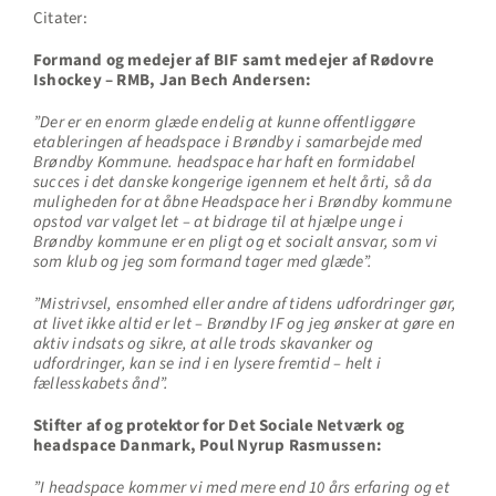
Citater:
Formand og medejer af BIF samt medejer af Rødovre
Ishockey – RMB, Jan Bech Andersen:
”Der er en enorm glæde endelig at kunne offentliggøre
etableringen af headspace i Brøndby i samarbejde med
Brøndby Kommune. headspace har haft en formidabel
succes i det danske kongerige igennem et helt årti, så da
muligheden for at åbne Headspace her i Brøndby kommune
opstod var valget let – at bidrage til at hjælpe unge i
Brøndby kommune er en pligt og et socialt ansvar, som vi
som klub og jeg som formand tager med glæde”.
”Mistrivsel, ensomhed eller andre af tidens udfordringer gør,
at livet ikke altid er let – Brøndby IF og jeg ønsker at gøre en
aktiv indsats og sikre, at alle trods skavanker og
udfordringer, kan se ind i en lysere fremtid – helt i
fællesskabets ånd”.
Stifter af og protektor for Det Sociale Netværk og
headspace Danmark, Poul Nyrup Rasmussen:
”I headspace kommer vi med mere end 10 års erfaring og et