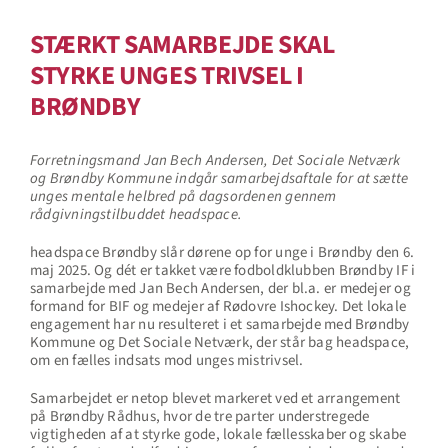
STÆRKT SAMARBEJDE SKAL
STYRKE UNGES TRIVSEL I
BRØNDBY
Forretningsmand Jan Bech Andersen, Det Sociale Netværk
og Brøndby Kommune indgår samarbejdsaftale for at sætte
unges mentale helbred på dagsordenen gennem
rådgivningstilbuddet headspace.
headspace Brøndby slår dørene op for unge i Brøndby den 6.
maj 2025. Og dét er takket være fodboldklubben Brøndby IF i
samarbejde med Jan Bech Andersen, der bl.a. er medejer og
formand for BIF og medejer af Rødovre Ishockey. Det lokale
engagement har nu resulteret i et samarbejde med Brøndby
Kommune og Det Sociale Netværk, der står bag headspace,
om en fælles indsats mod unges mistrivsel.
Samarbejdet er netop blevet markeret ved et arrangement
på Brøndby Rådhus, hvor de tre parter understregede
vigtigheden af at styrke gode, lokale fællesskaber og skabe