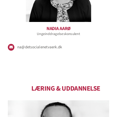
NADIA AARØ
Ungeinddragelseskonsulent
na@detsocialenetvaerk.dk
LÆRING
&
UDDANNELSE