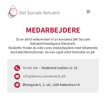
Skip
to
content
Toggle
Navigation
Initiativer
MEDARBEJDERE
Du er altid velkommen til at kontakte Det Sociale
Partnerskaber
Netværk/headspace Danmark.
Nedenfor finder du alle vores medarbejdere med tilhørende
kontaktinformationer.
Du
kan også
altid
kontakte os på:
Om
50 846 846
– Telefontid mellem 11-15
Støt
info@detsocialenetvaerk.dk
Søg
Østergade 5, 3. sal, 1100 København K
efter:
Cookiepolitik (EU)