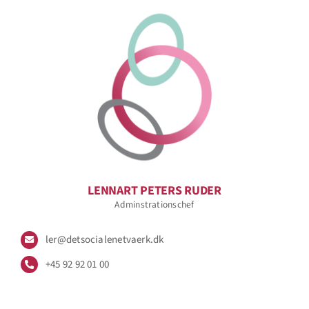
LENNART PETERS RUDER
Adminstrationschef
ler@detsocialenetvaerk.dk
+45 92 92 01 00