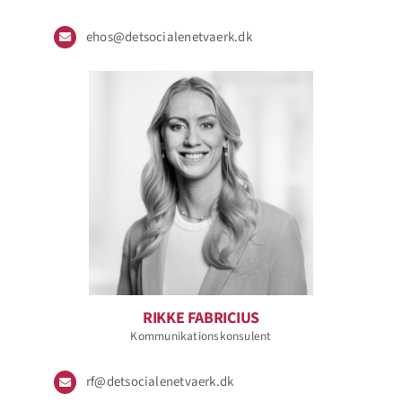
ehos@detsocialenetvaerk.dk
RIKKE FABRICIUS
Kommunikationskonsulent
rf@detsocialenetvaerk.dk