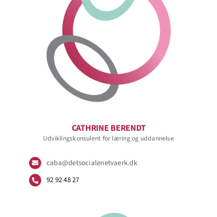
CATHRINE BERENDT
Udviklingskonsulent for læring og uddannelse
caba@detsocialenetvaerk.dk
92 92 48 27