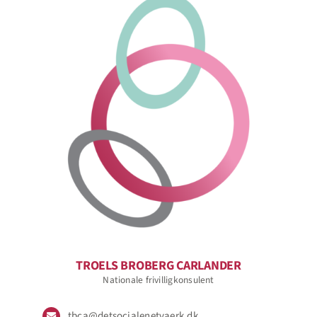
TROELS BROBERG CARLANDER
Nationale frivilligkonsulent
tbca@detsocialenetvaerk.dk