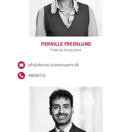
PERNILLE FREDSLUND
Politisk konsulent
pfr@detsocialenetvaerk.dk
48808728