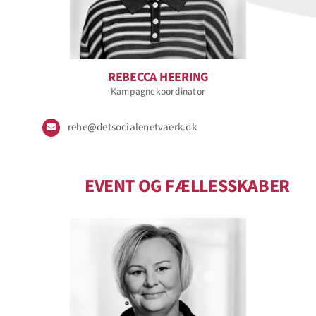
REBECCA HEERING
Kampagnekoordinator
rehe@detsocialenetvaerk.dk
EVENT OG FÆLLESSKABER