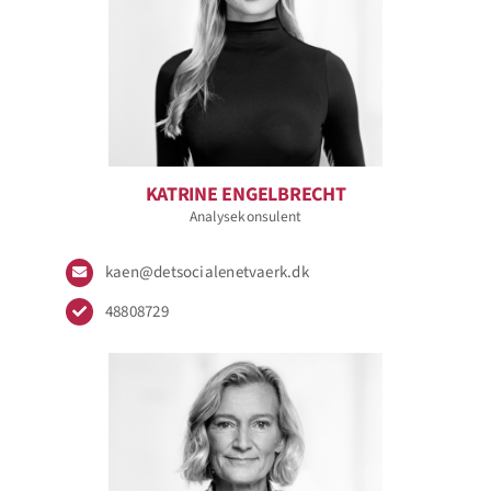
KATRINE ENGELBRECHT
Analysekonsulent
kaen@detsocialenetvaerk.dk
48808729