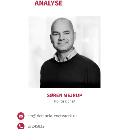
ANALYSE
SØREN MEJRUP
Politisk chef
sm@detsocialenetvaerk.dk
27245832