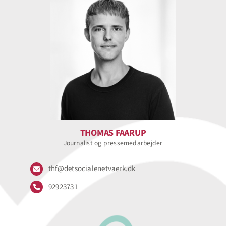
THOMAS FAARUP
Journalist og pressemedarbejder
thf@detsocialenetvaerk.dk
92923731