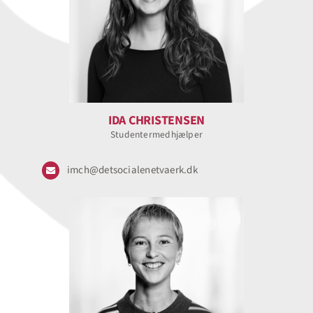
IDA CHRISTENSEN
Studentermedhjælper
imch@detsocialenetvaerk.dk