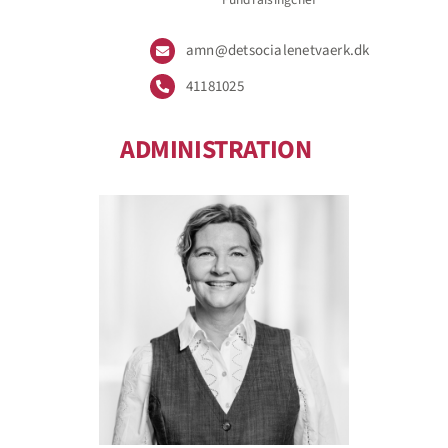
amn@detsocialenetvaerk.dk
41181025
ADMINISTRATION