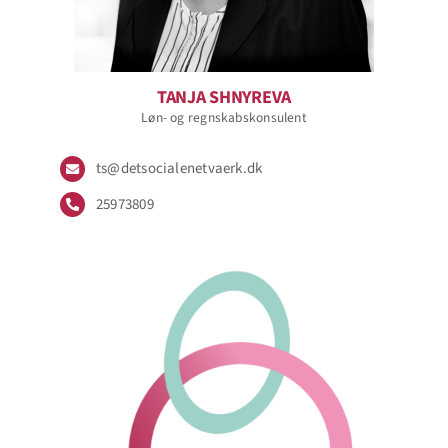
TANJA SHNYREVA
Løn- og regnskabskonsulent
ts@detsocialenetvaerk.dk
25973809