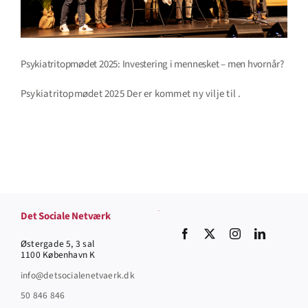
Psykiatritopmødet 2025: Investering i mennesket – men hvornår?
Psykiatritopmødet 2025 Der er kommet ny vilje til .
Det Sociale Netværk
Socials
Østergade 5, 3 sal
1100 København K
info@detsocialenetvaerk.dk
50 846 846