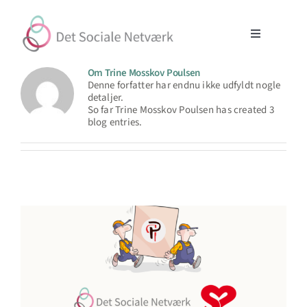
Skip
to
content
Toggle
Navigation
Initiativer
Om
Trine Mosskov Poulsen
Denne forfatter har endnu ikke udfyldt nogle
detaljer.
So far Trine Mosskov Poulsen has created 3
Partnerskaber
blog entries.
Om
Støt
Søg
efter:
Cookiepolitik (EU)