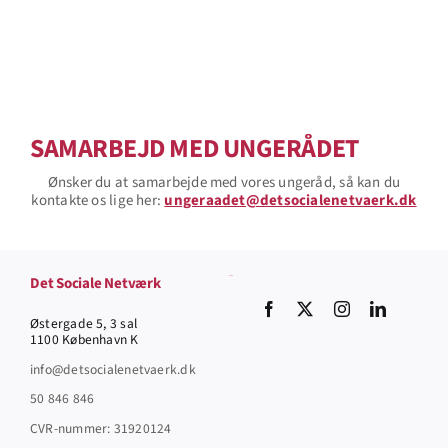
SAMARBEJD MED UNGERÅDET
Ønsker du at samarbejde med vores ungeråd, så kan du
kontakte os lige her:
ungeraadet@detsocialenetvaerk.dk
Det Sociale Netværk
Socials
Østergade 5, 3 sal
1100 København K
info@detsocialenetvaerk.dk
50 846 846
CVR-nummer: 31920124