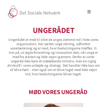
Skip
to
content
Toggle
Navigation
Initiativer
UNGERÅDET
Ungerådet er med til sikre de unges stemme ind i hele vores
Partnerskaber
organisation. Her sætter unge retning, udfordrer
vanetænkning og er med, hvor beslutningerne træffes. Vi
tror på, at ægte forandring og innovation sker, når unge er
Om
med fra starten og hele vejen igennem. Derfor er vores
ungeråd ikke bare et sideløbende initiativ, men en vigtig
drivkraft i vores arbejde og strategi. Det handler ikke kun om
at blive hørt – men også om at blive taget med hele vejen
Støt
ind, hvor beslutningerne bliver taget.
Søg
efter:
MØD VORES UNGERÅD
Cookiepolitik (EU)