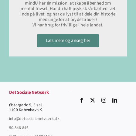
mindU har én mission: at skabe åbenhed om
mental trivsel. Har du haft psykisk sårbarhed tæt
inde på livet, og har du lyst til at dele din historie
med unge for at bryde tabuer?
Vi har brug for frivillige i hele landet.
Læs mere og ansøg her
Det Sociale Netværk
Socials
Østergade 5, 3 sal
1100 København K
info@detsocialenetvaerk.dk
50 846 846