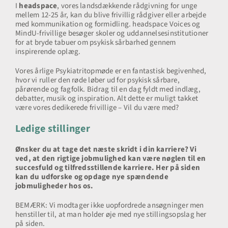
I
headspace
, vores landsdækkende rådgivning for unge
mellem 12-25 år, kan du blive frivillig rådgiver eller arbejde
med kommunikation og formidling. headspace Voices og
MindU-frivillige besøger skoler og uddannelsesinstitutioner
for at bryde tabuer om psykisk sårbarhed gennem
inspirerende oplæg.
Vores årlige Psykiatritopmøde er en fantastisk begivenhed,
hvor vi ruller den røde løber ud for psykisk sårbare,
pårørende og fagfolk. Bidrag til en dag fyldt med indlæg,
debatter, musik og inspiration. Alt dette er muligt takket
være vores dedikerede frivillige – Vil du være med?
Ledige stillinger
Ønsker du at tage det næste skridt i din karriere? Vi
ved, at den rigtige jobmulighed kan være nøglen til en
succesfuld og tilfredsstillende karriere. Her på siden
kan du udforske og opdage nye spændende
jobmuligheder hos os.
BEMÆRK: Vi modtager ikke uopfordrede ansøgninger men
henstiller til, at man holder øje med nye stillingsopslag her
på siden.