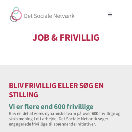
Skip
to
content
Toggle
Navigation
Initiativer
JOB & FRIVILLIG
Partnerskaber
Om
BLIV FRIVILLIG ELLER SØG EN
Støt
STILLING
Søg
Vi er flere end 600 frivillige
efter:
Bliv en del af vores dynamiske team på over 600 frivillige og
skab mening i dit arbejde. Det Sociale Netværk søger
engagerede frivillige til spændende initiativer.
Cookiepolitik (EU)