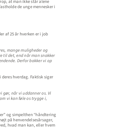
rop, at man ikke står alene
e fastholde de unge mennesker i
r af 25 år hverken er i job
t pres, mange muligheder og
re til det, end når man snakker
ændende. Derfor bakker vi op
i deres hverdag. Faktisk siger
i gør, når vi uddanner os. Vi
om vi kan føle os trygge i,
ner” og simpelthen “håndtering
t højt på henvendelsesårsager,
n ved, hvad man kan, eller hvem