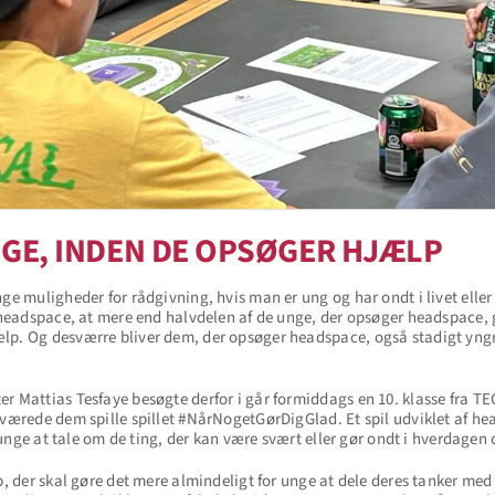
GE, INDEN DE OPSØGER HJÆLP
nge muligheder for rådgivning, hvis man er ung og har ondt i livet el
a headspace, at mere end halvdelen af de unge, der opsøger headspace, g
p. Og desværre bliver dem, der opsøger headspace, også stadigt yngre.
r Mattias Tesfaye besøgte derfor i går formiddags en 10. klasse fra TE
erværede dem spille spillet #NårNogetGørDigGlad. Et spil udviklet af
or unge at tale om de ting, der kan være svært eller gør ondt i hverdage
p, der skal gøre det mere almindeligt for unge at dele deres tanker med