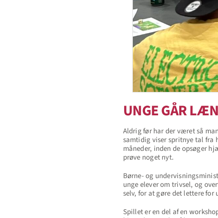
UNGE GÅR LÆN
Aldrig før har der været så ma
samtidig viser spritnye tal fr
måneder, inden de opsøger hjæl
prøve noget nyt.
Børne- og undervisningsministe
unge elever om trivsel, og ov
selv, for at gøre det lettere f
Spillet er en del af en worksho