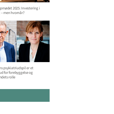
opmødet 2025: Investering i
 – men hvornår?
s psykiatriudspil er et
d for forebyggelse og
ndets rolle