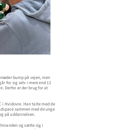
ler møder bump på vejen, men
år for sig selv i mere end 12
 Derfor er der brug for at
C i Hvidovre. Han talte med de
 headspace sammen med de unge
n og på uddannelsen.
 hinanden og sætte sig i