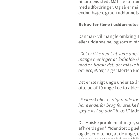
hinandens sted. Målet er at nor
med udfordringer. Og så er måle
endnu højere grad i uddannels
Behov for flere i uddannelse
Danmark vil mangle omkring 100.
eller uddannelse, og som mistr
“Det er ikke nemt at være ung i
mange meninger at forholde sig 
med en ligesindet, der måske h
om projektet,”
siger Morten Em
Det er særligt unge under 15 å
otte ud af 10 unge i de to alde
“Fællesskaber er afgørende for 
har her derfor brug for stærke 
spejle os i og udvikle os i,”
lyde
De typiske problemstillinger, 
af hverdagen”. “Identitet og s
og det er ofte her, at de unge