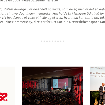
live på en uddannelse og gennemføre den.
 støtter de unge i, at de er helt normale, som de er, men at det er vig
or i sin hverdag. Ingen mennesker kan holde til i længere tid at gå for 
 vi i headspace at være et helle og et sted, hvor man kan sætte ord på si
er Trine Hammershøy, direktør for Det Sociale Netværk/headspace D