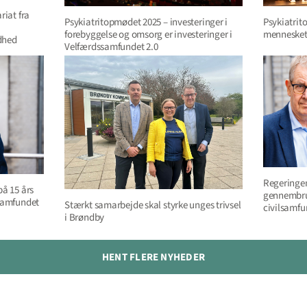
riat fra
Psykiatrit
Psykiatritopmødet 2025 – investeringer i
mennesket
forebyggelse og omsorg er investeringer i
dhed
Velfærdssamfundet 2.0
Regeringen
på 15 års
gennembru
lsamfundet
Stærkt samarbejde skal styrke unges trivsel
civilsamfu
i Brøndby
HENT FLERE NYHEDER