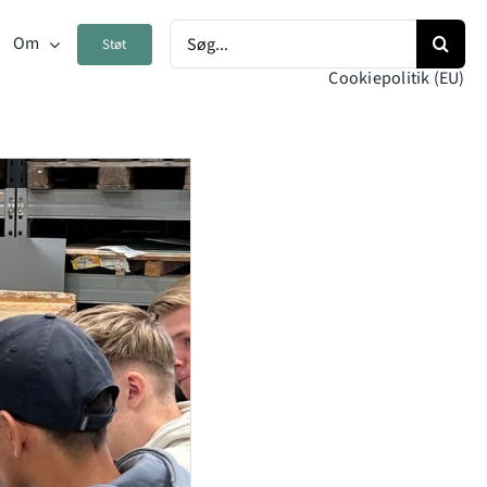
Søg
Om
Støt
efter:
Cookiepolitik (EU)