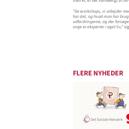
man er, er det vanskeligt at b
“De workshops, vi arbejder med,
har det, og hvad man har brug f
udfordringerne, og der forsøger
unge er eksperter i eget liv,”
sig
FLERE NYHEDER