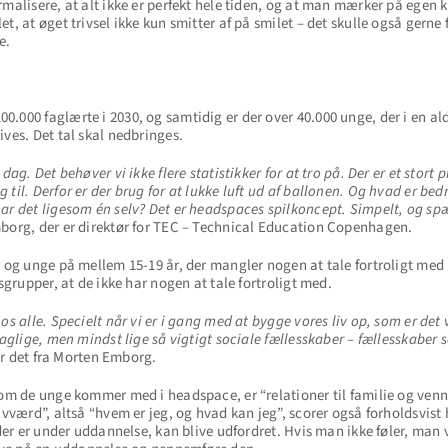
malisere, at alt ikke er perfekt hele tiden, og at man mærker på egen k
t, at øget trivsel ikke kun smitter af på smilet – det skulle også gern
e.
000 faglærte i 2030, og samtidig er der over 40.000 unge, der i en alde
ives. Det tal skal nedbringes.
 dag. Det behøver vi ikke flere statistikker for at tro på. Der er et stor
til. Derfor er der brug for at lukke luft ud af ballonen. Og hvad er bed
ar det ligesom én selv? Det er headspaces spilkoncept. Simpelt, og sp
borg, der er direktør for TEC – Technical Education Copenhagen.
r og unge på mellem 15-19 år, der mangler nogen at tale fortroligt med 
rsgrupper, at de ikke har nogen at tale fortroligt med.
os alle. Specielt når vi er i gang med at bygge vores liv op, som er det v
faglige, men mindst lige så vigtigt sociale fællesskaber – fællesskaber s
r det fra Morten Emborg.
som de unge kommer med i headspace, er “relationer til familie og ven
elvværd”, altså “hvem er jeg, og hvad kan jeg”, scorer også forholdsvis
, der er under uddannelse, kan blive udfordret. Hvis man ikke føler, ma