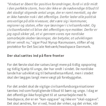
“Vinduet er åbent for positive forandringer, fordi vi står midt
i den perfekte storm, hvor der ikke er de nødvendige tilbud til
det stadigt stigende antal unge, der er ramt mentalt, og der
er ikke hænder nok i det offentlige. Derfor leder alle politisk
ansvarlige på alle niveauer, det være sig i kommuner,
regioner og staten, efter nye løsninger i civilsamfundet. Og
civilsamfundet vil blive det offentliges nye makker. Derfor er
jeg også sikker på, at vi gennem vores nye nordiske
samarbejde skaber løsninger, der betyder, at udviklingen
bliver vendt nu,”
siger Poul Nyrup Rasmussen, stifter af og
protektor for Det Sociale Netværk/headspace Danmark.
Der skal sættes ind på flere fronter
For det første skal der satses langt mere på tidlig opsporing
og tidlig hjælp til unge, der har ondt i sindet. De nordiske
lande har udviklet sig til behandlersamfund, men i stedet
skal der lægges langt mere vægt på forebyggelse.
For det andet skal de vigtige civilsamfundsorganisationer
tænkes ind som forpligtende tilbud til børn og unge. I dag er
det offentlige ikke forpligtet til at samarbejde med fx
headspace, der er en “kan-opgave” og ikke en “skal-opgave”.
Det skal ændres, for vi ved, hvad der virker, og det virker, når