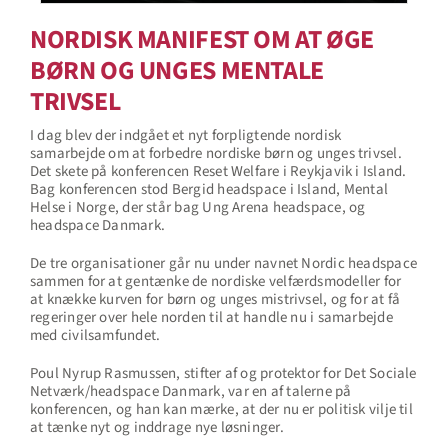
NORDISK MANIFEST OM AT ØGE
BØRN OG UNGES MENTALE
TRIVSEL
I dag blev der indgået et nyt forpligtende nordisk
samarbejde om at forbedre nordiske børn og unges trivsel.
Det skete på konferencen Reset Welfare i Reykjavik i Island.
Bag konferencen stod Bergid headspace i Island, Mental
Helse i Norge, der står bag Ung Arena headspace, og
headspace Danmark.
De tre organisationer går nu under navnet Nordic headspace
sammen for at gentænke de nordiske velfærdsmodeller for
at knække kurven for børn og unges mistrivsel, og for at få
regeringer over hele norden til at handle nu i samarbejde
med civilsamfundet.
Poul Nyrup Rasmussen, stifter af og protektor for Det Sociale
Netværk/headspace Danmark, var en af talerne på
konferencen, og han kan mærke, at der nu er politisk vilje til
at tænke nyt og inddrage nye løsninger.