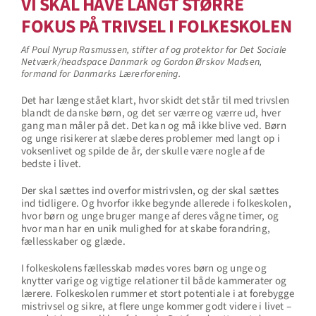
VI SKAL HAVE LANGT STØRRE
FOKUS PÅ TRIVSEL I FOLKESKOLEN
Af Poul Nyrup Rasmussen, stifter af og protektor for Det Sociale
Netværk/headspace Danmark og Gordon Ørskov Madsen,
formand for Danmarks Lærerforening.
Det har længe stået klart, hvor skidt det står til med trivslen
blandt de danske børn, og det ser værre og værre ud, hver
gang man måler på det. Det kan og må ikke blive ved. Børn
og unge risikerer at slæbe deres problemer med langt op i
voksenlivet og spilde de år, der skulle være nogle af de
bedste i livet.
Der skal sættes ind overfor mistrivslen, og der skal sættes
ind tidligere. Og hvorfor ikke begynde allerede i folkeskolen,
hvor børn og unge bruger mange af deres vågne timer, og
hvor man har en unik mulighed for at skabe forandring,
fællesskaber og glæde.
I folkeskolens fællesskab mødes vores børn og unge og
knytter varige og vigtige relationer til både kammerater og
lærere. Folkeskolen rummer et stort potentiale i at forebygge
mistrivsel og sikre, at flere unge kommer godt videre i livet –