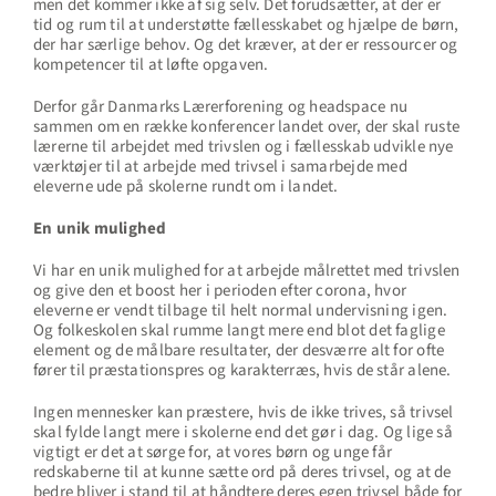
men det kommer ikke af sig selv. Det forudsætter, at der er
tid og rum til at understøtte fællesskabet og hjælpe de børn,
der har særlige behov. Og det kræver, at der er ressourcer og
kompetencer til at løfte opgaven.
Derfor går Danmarks Lærerforening og headspace nu
sammen om en række konferencer landet over, der skal ruste
lærerne til arbejdet med trivslen og i fællesskab udvikle nye
værktøjer til at arbejde med trivsel i samarbejde med
eleverne ude på skolerne rundt om i landet.
En unik mulighed
Vi har en unik mulighed for at arbejde målrettet med trivslen
og give den et boost her i perioden efter corona, hvor
eleverne er vendt tilbage til helt normal undervisning igen.
Og folkeskolen skal rumme langt mere end blot det faglige
element og de målbare resultater, der desværre alt for ofte
fører til præstationspres og karakterræs, hvis de står alene.
Ingen mennesker kan præstere, hvis de ikke trives, så trivsel
skal fylde langt mere i skolerne end det gør i dag. Og lige så
vigtigt er det at sørge for, at vores børn og unge får
redskaberne til at kunne sætte ord på deres trivsel, og at de
bedre bliver i stand til at håndtere deres egen trivsel både for