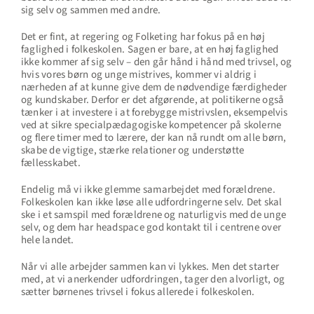
sig selv og sammen med andre.
Det er fint, at regering og Folketing har fokus på en høj
faglighed i folkeskolen. Sagen er bare, at en høj faglighed
ikke kommer af sig selv – den går hånd i hånd med trivsel, og
hvis vores børn og unge mistrives, kommer vi aldrig i
nærheden af at kunne give dem de nødvendige færdigheder
og kundskaber. Derfor er det afgørende, at politikerne også
tænker i at investere i at forebygge mistrivslen, eksempelvis
ved at sikre specialpædagogiske kompetencer på skolerne
og flere timer med to lærere, der kan nå rundt om alle børn,
skabe de vigtige, stærke relationer og understøtte
fællesskabet.
Endelig må vi ikke glemme samarbejdet med forældrene.
Folkeskolen kan ikke løse alle udfordringerne selv. Det skal
ske i et samspil med forældrene og naturligvis med de unge
selv, og dem har headspace god kontakt til i centrene over
hele landet.
Når vi alle arbejder sammen kan vi lykkes. Men det starter
med, at vi anerkender udfordringen, tager den alvorligt, og
sætter børnenes trivsel i fokus allerede i folkeskolen.