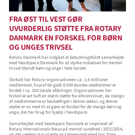
FRA ØST TIL VEST GØR
UVURDERLIG STØTTE FRA ROTARY
DANMARK EN FORSKEL FOR BØRN
OG UNGES TRIVSEL
Rotary Danmark har indgået et betydningsfuldt samarbejde
med headspace Danmark for at styrke indsatsen for mental
trivsel blandt børn og unge i hele landet.
Globalt har Rotary-organisationen ca. 1,4 millioner
medlemmer, hvoraf de godt 8.000 danske medlemmer er
fordelt i ca. 250 lokale afdelinger. Organisationen har
historisk set haft en stærk støtte fra erhvervslivet, da mange
af medlemmerne er beskæftiget i denne sektor, og denne
støtte er nu med til at gøre en forskel for de mange børn og
unge, der har brug for hjælp i headspace.
Samarbejdet med headspace Danmark er inspireret af
Rotary Internationals fokus på mental sundhed i 2023/2024,
og det vækker stor glæde og taknemmelighed hos Trine