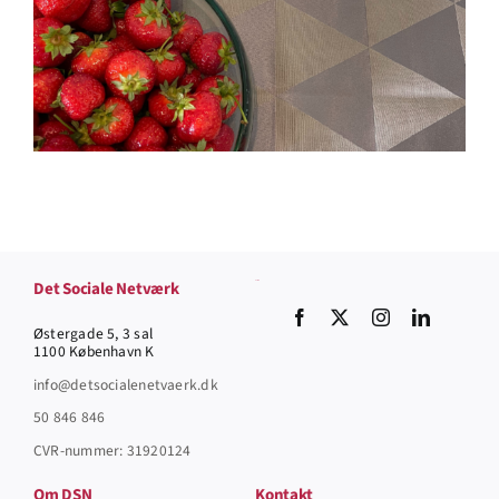
Det Sociale Netværk
Socials
Østergade 5, 3 sal
1100 København K
info@detsocialenetvaerk.dk
50 846 846
CVR-nummer: 31920124
Om DSN
Kontakt