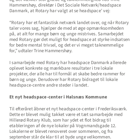
Hammershøy, direktør i Det Sociale Netværk/headspace
Danmark, at Rotary har valgt at se headspace’ vej:
“Rotary har et fantastisk netværk landet over, og når Rotary
taler vores sag, hjælper de med at øge opmærksomheden
på, at alt for mange børn og unge mistrives. Samarbejdet
med Rotary gør det muligt for headspace at styrke indsatsen
for bedre mental trivsel, og det er vi meget taknemmelige
for,” udtaler Trine Hammershøy.
I samarbejde med Rotary har headspace Danmark allerede
oplevet konkrete og mærkbare resultater i tre lokale
projekter, der alle har til formål at skabe bedre rammer for
børn og unge. Derudover har Rotary bidraget til lokale
headspace-centre andre steder i landet.
Et nyt headspace-center i Halsnæs Kommune
Til efteråret åbner et nyt headspace-center i Frederiksværk.
Dette er blevet mulig takket være et tæt samarbejde med
Hillerød Rotary Klub, som har ydet et flot bidrag til
etableringen af de nye lokaler på Vognmandsgade 12.
Lokalerne er blevet renoveret over sommeren, og fra
september står de klar til at byde unge velkommen.