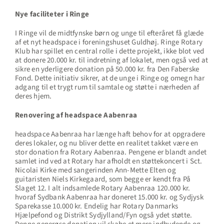
Nye faciliteter i Ringe
I Ringe vil de midtfynske børn og unge til efteråret få glæde
af et nyt headspace i foreningshuset Guldhøj. Ringe Rotary
Klub har spillet en central rolle i dette projekt, ikke blot ved
at donere 20.000 kr. til indretning af lokalet, men også ved at
sikre en yderligere donation på 50.000 kr. fra Den Faberske
Fond. Dette initiativ sikrer, at de unge i Ringe og omegn har
adgang til et trygt rum til samtale og støtte i nærheden af
deres hjem.
Renovering af headspace Aabenraa
headspace Aabenraa har længe haft behov for at opgradere
deres lokaler, og nu bliver dette en realitet takket være en
stor donation fra Rotary Aabenraa. Pengene er blandt andet
samlet ind ved at Rotary har afholdt en støttekoncert i Sct.
Nicolai Kirke med sangerinden Ann-Mette Elten og
guitaristen Niels Kirkegaard, som begge er kendt fra På
Slaget 12. I alt indsamlede Rotary Aabenraa 120.000 kr.
hvoraf Sydbank Aabenraa har doneret 15.000 kr. og Sydjysk
Sparekasse 10.000 kr. Endelig har Rotary Danmarks
Hjælpefond og Distrikt Sydjylland/Fyn også ydet støtte.